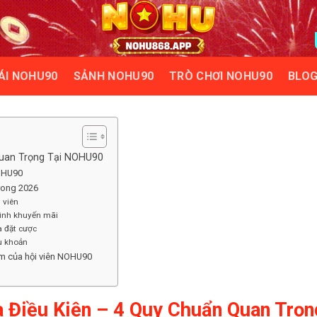
ÁI NOHU90
SẢNH NOHU90
TRÒ CHƠI NOHU90
BLO
Quan Trọng Tại NOHU90
NOHU90
trong 2026
 viên
rình khuyến mãi
à đặt cược
ều khoản
ệm của hội viên NOHU90
à Điều Kiện – 4 Quy Chuẩn Quan Trọ