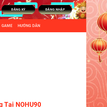
ĐĂNG KÝ
ĐĂNG NHẬP
G GAME
HƯỚNG DẪN
ng Tại NOHU90