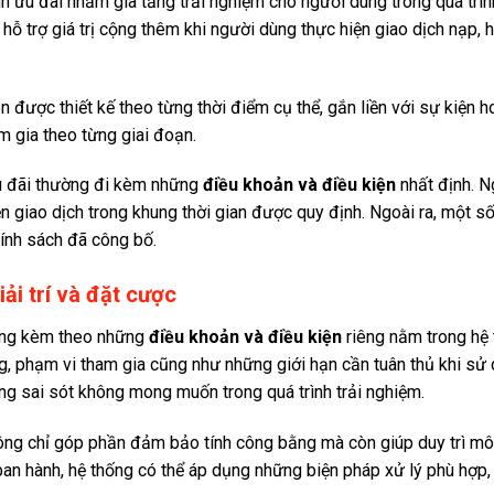
h ưu đãi nhằm gia tăng trải nghiệm cho người dùng trong quá trìn
hỗ trợ giá trị cộng thêm khi người dùng thực hiện giao dịch nạp,
 được thiết kế theo từng thời điểm cụ thể, gắn liền với sự kiện h
m gia theo từng giai đoạn.
ưu đãi thường đi kèm những
điều khoản và điều kiện
nhất định. N
 giao dịch trong khung thời gian được quy định. Ngoài ra, một số 
hính sách đã công bố.
ải trí và đặt cược
dựng kèm theo những
điều khoản và điều kiện
riêng nằm trong hệ 
, phạm vi tham gia cũng như những giới hạn cần tuân thủ khi sử d
ng sai sót không mong muốn trong quá trình trải nghiệm.
ng chỉ góp phần đảm bảo tính công bằng mà còn giúp duy trì mô
an hành, hệ thống có thể áp dụng những biện pháp xử lý phù hợp,