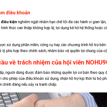
hạm điều khoản
 điều kiện
nghiêm ngặt nhằm hạn chế tối đa các hành vi gian lận
hình thức can thiệp không hợp lệ, lợi dụng kẽ hở hệ thống hoặc c
ợc sử dụng phần mềm, công cụ hay các chương trình hỗ trợ bên ng
xử lý phù hợp theo chính sách, nhằm bảo vệ quyền lợi chung của c
 cầu về trách nhiệm của hội viên NOHU9
ấp, người dùng được đảm bảo những quyền lợi cơ bản theo quy địn
 vi cho phép của điều khoản sử dụng, nhận hỗ trợ kịp thời từ bộ 
i chính đáng nếu xảy ra tranh chấp.