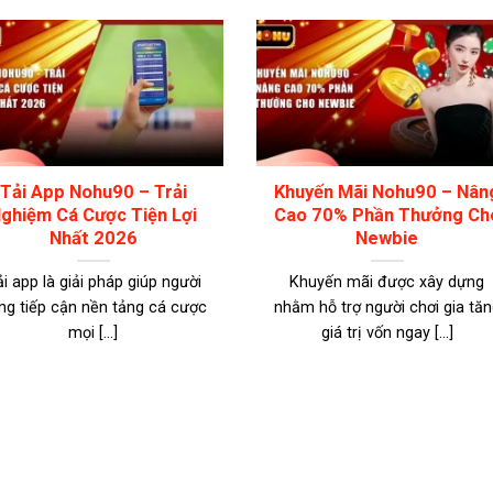
ời chơi tiếp cận đầy đủ các dịch vụ tại nền tảng. Quy trình này 
thao tác trên nền tảng cá cược trực tuyến.
 uy tín trên điện thoại hoặc máy tính để truy cập đúng địa chỉ tr
 Đăng ký thường hiển thị rõ ràng ở góc trên màn hình.
Tải App Nohu90 – Trải
Khuyến Mãi Nohu90 – Nân
 cơ bản như: tên đăng nhập, mật khẩu, số điện thoại, email.
ghiệm Cá Cược Tiện Lợi
Cao 70% Phần Thưởng Ch
ười chơi nhấn xác nhận để hoàn tất đăng ký.
Nhất 2026
Newbie
i app là giải pháp giúp người
Khuyến mãi được xây dựng
ng tiếp cận nền tảng cá cược
nhằm hỗ trợ người chơi gia tă
p đúng cách là yếu tố quan trọng giúp bảo vệ thông tin cá nhân.
mọi [...]
giá trị vốn ngay [...]
bsite hoặc ứng dụng nohu90 đã cài đặt để đảm bảo kết nối an to
t khẩu đã đăng ký trước đó, cần chú ý phân biệt chữ hoa, chữ th
 phần mềm lạ, tiện ích đáng ngờ hoặc người khác đang theo dõi th