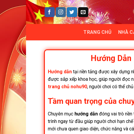
Skip
to
content
TRANG CHỦ
NHÀ C
Hướng Dẫn 
Hướng dẫn
tại nền tảng được xây dựng nh
được sắp xếp khoa học, giúp người đọc n
trang chủ nohu90
, người chơi có thể ch
Tầm quan trọng của chu
Chuyên mục
hướng dẫn
đóng vai trò nền 
trình ngay từ đầu giúp người chơi hạn chế 
mới chưa quen giao diện, chức năng và cá