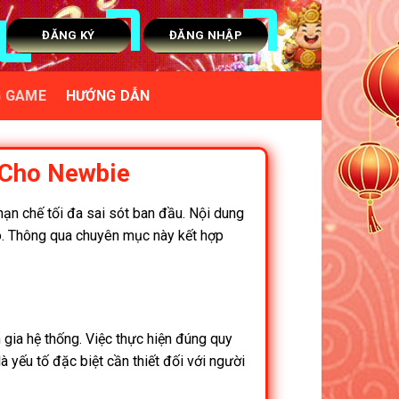
ĐĂNG KÝ
ĐĂNG NHẬP
G GAME
HƯỚNG DẪN
 Cho Newbie
ạn chế tối đa sai sót ban đầu. Nội dung
ó. Thông qua chuyên mục này kết hợp
 gia hệ thống. Việc thực hiện đúng quy
à yếu tố đặc biệt cần thiết đối với người