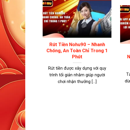
Đăng ký tài khoản là bước đầu tiên để ngư
rõ ràng, phù hợp cả với người mới lần đầu 
Bước 1: Người chơi cần sử dụng trình duyệt
Bước 2: Tại giao diện chính, nhấn vào nút
Rút Tiền Nohu90 – Nhanh
Chóng, An Toàn Chỉ Trong 1
Bước 3: Người chơi cần nhập các thông tin
Phút
N
Bước 4: Sau khi kiểm tra lại thông tin, ng
Rút tiền được xây dựng với quy
Hướng dẫn đăng nhập an toàn
Tả
trình tối giản nhằm giúp người
dù
chơi nhận thưởng [...]
Sau khi sở hữu tài khoản hợp lệ, đăng nhậ
Đầu tiền, người chơi hãy sử dụng đúng we
thiết bị không đáng tin cậy.
Người chơi nhập đúng tên đăng nhập và mậ
Trước khi xác nhận, hãy đảm bảo không có