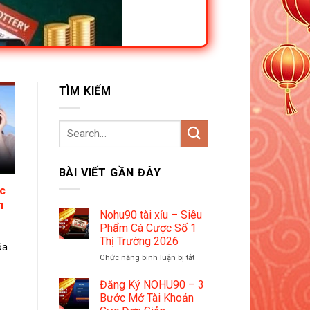
TÌM KIẾM
BÀI VIẾT GẦN ĐÂY
c
n
mới
Nohu90 tài xỉu – Siêu
Phẩm Cá Cược Số 1
óng. Chỉ cần làm đúng theo
hướng dẫn
,
Thị Trường 2026
óa
ưới đây là các bước chi tiết cần nắm rõ,
ở
Chức năng bình luận bị tắt
Nohu90
tài
Đăng Ký NOHU90 – 3
xỉu
Bước Mở Tài Khoản
–