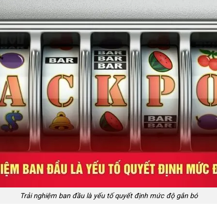
Trải nghiệm ban đầu là yếu tố quyết định mức độ gắn bó