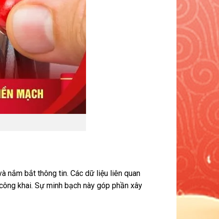
và nắm bắt thông tin. Các dữ liệu liên quan
 công khai. Sự minh bạch này góp phần xây