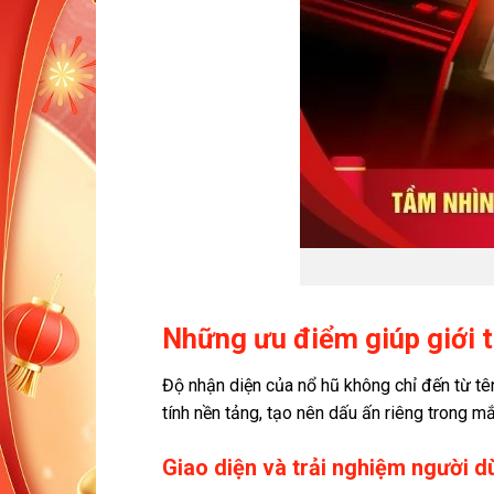
Những ưu điểm giúp giới t
Độ nhận diện của nổ hũ không chỉ đến từ t
tính nền tảng, tạo nên dấu ấn riêng trong m
Giao diện và trải nghiệm người d