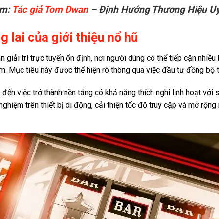
êm:
Tác giả Tom Dwan
– Định Hướng Thương Hiệu Uy
 lai của giới thiệu nổ hũ
iải trí trực tuyến ổn định, nơi người dùng có thể tiếp cận nhiều h
. Mục tiêu này được thể hiện rõ thông qua việc đầu tư đồng bộ từ
đến việc trở thành nền tảng có khả năng thích nghi linh hoạt với 
 nghiệm trên thiết bị di động, cải thiện tốc độ truy cập và mở rộ