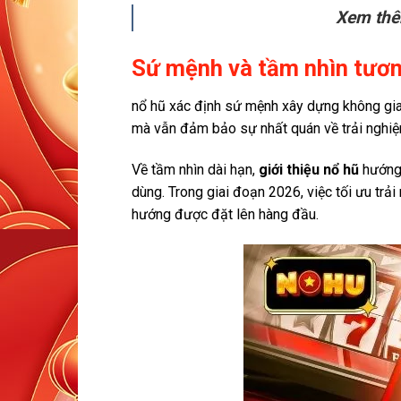
Xem th
Sứ mệnh và tầm nhìn tương
nổ hũ xác định sứ mệnh xây dựng không gian g
mà vẫn đảm bảo sự nhất quán về trải nghiệm
Về tầm nhìn dài hạn,
giới thiệu nổ hũ
hướng 
dùng. Trong giai đoạn 2026, việc tối ưu trải
hướng được đặt lên hàng đầu.