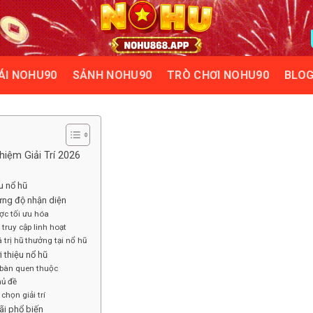
ÁI NOHU90
SẢNH NOHU90
TRÒ CHƠI NOHU90
BLO
hiệm Giải Trí 2026
u nổ hũ
ựng độ nhận diện
ợc tối ưu hóa
truy cập linh hoạt
 trị hũ thưởng tại nổ hũ
i thiệu nổ hũ
i bàn quen thuộc
hủ đề
họn giải trí
ãi phổ biến