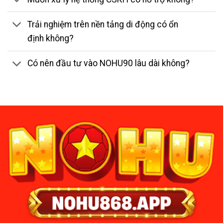
ba trụ cột cốt lõi, định hướng mọi chiến lược vận hành.
Trải nghiệm trên nền tảng di động có ổn
Tầm nhìn và sứ mệnh không chỉ phản ánh mục tiêu dài
hạn mà còn thể hiện cam kết xây dựng một môi trường
định không?
giải trí trực tuyến an toàn, hiện đại và đáng tin cậy cho
cộng đồng.
Có nên đầu tư vào NOHU90 lâu dài không?
Quá trình hình thành và mở rộng thương hiệu NOHU90
Tầm nhìn