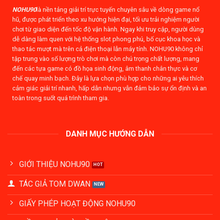
NOHU90 hướng tới mục tiêu trở thành nền tảng giải trí
NOHU90
là nền tảng giải trí trực tuyến chuyên sâu về dòng game nổ
hũ, được phát triển theo xu hướng hiện đại, tối ưu trải nghiệm người
trực tuyến dẫn đầu khu vực, nơi hội tụ các yếu tố từ sản
chơi từ giao diện đến tốc độ vận hành. Ngay khi truy cập, người dùng
phẩm chất lượng, công nghệ tiên tiến đến trải nghiệm
dễ dàng làm quen với hệ thống slot phong phú, bố cục khoa học và
người dùng tối ưu. Thay vì chỉ cung cấp dịch vụ cá cược
thao tác mượt mà trên cả điện thoại lẫn máy tính. NOHU90 không chỉ
đơn thuần, NOHU90 đặt mục tiêu xây dựng một hệ sinh
tập trung vào số lượng trò chơi mà còn chú trọng chất lượng, mang
đến các tựa game có đồ họa sinh động, âm thanh chân thực và cơ
thái chuyên nghiệp, minh bạch và ổn định, đủ năng lực
chế quay minh bạch. Đây là lựa chọn phù hợp cho những ai yêu thích
cạnh tranh với các thương hiệu quốc tế lớn.
Về lâu dài,
cảm giác giải trí nhanh, hấp dẫn nhưng vẫn đảm bảo sự ổn định và an
nền tảng tiếp tục tập trung đầu tư vào công nghệ cốt lõi,
toàn trong suốt quá trình tham gia.
nâng cao tiêu chuẩn bảo mật và cải thiện hiệu suất vận
hành trên đa nền tảng, nhằm đáp ứng nhu cầu ngày càng
cao của người chơi trong thời đại số hóa.
DANH MỤC HƯỚNG DẪN
Sứ mệnh
GIỚI THIỆU NOHU90
Xuất phát từ định hướng lấy người dùng làm trung tâm,
NOHHU90 theo đuổi sứ mệnh tạo dựng không gian giải
TÁC GIẢ TOM DWAN
trí trực tuyến công bằng, an toàn và minh bạch, nơi quyền
GIẤY PHÉP HOẠT ĐỘNG NOHU90
lợi của người tham gia luôn được đặt lên hàng đầu.