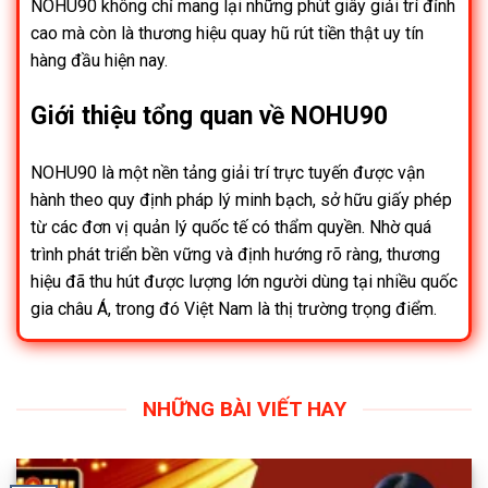
NOHU90 không chỉ mang lại những phút giây giải trí đỉnh
cao mà còn là thương hiệu quay hũ rút tiền thật uy tín
hàng đầu hiện nay.
Giới thiệu tổng quan về NOHU90
NOHU90 là một nền tảng giải trí trực tuyến được vận
hành theo quy định pháp lý minh bạch, sở hữu giấy phép
từ các đơn vị quản lý quốc tế có thẩm quyền. Nhờ quá
trình phát triển bền vững và định hướng rõ ràng, thương
hiệu đã thu hút được lượng lớn người dùng tại nhiều quốc
gia châu Á, trong đó Việt Nam là thị trường trọng điểm.
NHỮNG BÀI VIẾT HAY