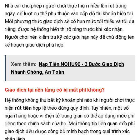
Nhà cái cho phép người chơi thực hiện nhiều lần rút trong
ngày, số lượt cụ thể phụ thuộc vào cấp độ tài khoản hiện tại.
Mỗi phương thức giao dịch sẽ có hạn mức tối thiểu và tối đa
riêng, được hệ thống hiển thị rõ ràng trước khi xác nhận.
Người chơi nên kiểm tra kỹ các giới hạn này để chủ động lên
kế hoạch giao dịch phù hợp.
Xem thêm:
Nạp Tiền NOHU90 - 3 Bước Giao Dịch
Nhanh Chóng, An Toàn
Giao dịch tại nền tảng có bị mất phí không?
Hệ thống không thu bất kỳ khoản phí nào khi người chơi thực
hiện
rút tiền
hợp lệ theo đúng quy định. Tuy nhiên, một số
ngân hàng hoặc ví điện tử trung gian có thể áp dụng mức phí
riêng theo chính sách của họ. Mọi thông tin liên quan đến phí
giao dịch đều được công bố minh bạch trong quá trình xác
nhận lệnh.