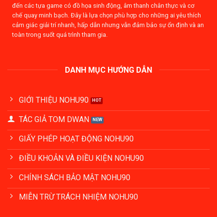
đến các tựa game có đồ họa sinh động, âm thanh chân thực và cơ
chế quay minh bạch. Đây là lựa chọn phù hợp cho những ai yêu thích
cảm giác giải trí nhanh, hấp dẫn nhưng vẫn đảm bảo sự ổn định và an
toàn trong suốt quá trình tham gia.
DANH MỤC HƯỚNG DẪN
GIỚI THIỆU NOHU90
TÁC GIẢ TOM DWAN
GIẤY PHÉP HOẠT ĐỘNG NOHU90
ĐIỀU KHOẢN VÀ ĐIỀU KIỆN NOHU90
CHÍNH SÁCH BẢO MẬT NOHU90
MIỄN TRỪ TRÁCH NHIỆM NOHU90