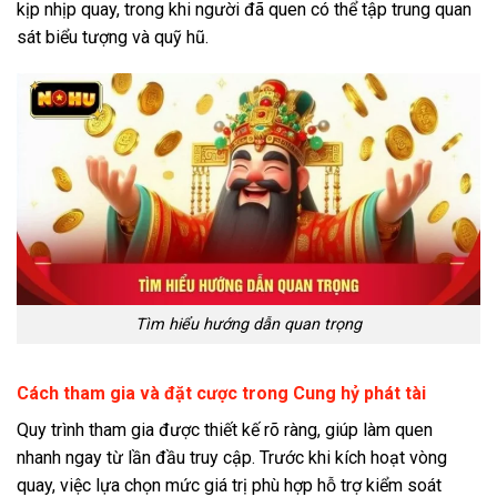
kịp nhịp quay, trong khi người đã quen có thể tập trung quan
sát biểu tượng và quỹ hũ.
Tìm hiểu hướng dẫn quan trọng
Cách tham gia và đặt cược trong Cung hỷ phát tài
Quy trình tham gia được thiết kế rõ ràng, giúp làm quen
nhanh ngay từ lần đầu truy cập. Trước khi kích hoạt vòng
quay, việc lựa chọn mức giá trị phù hợp hỗ trợ kiểm soát