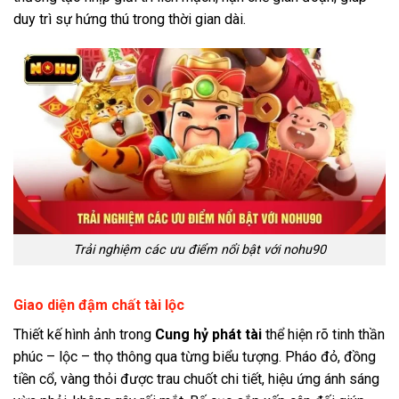
duy trì sự hứng thú trong thời gian dài.
Trải nghiệm các ưu điểm nổi bật với nohu90
Giao diện đậm chất tài lộc
Thiết kế hình ảnh trong
Cung hỷ phát tài
thể hiện rõ tinh thần
phúc – lộc – thọ thông qua từng biểu tượng. Pháo đỏ, đồng
tiền cổ, vàng thỏi được trau chuốt chi tiết, hiệu ứng ánh sáng