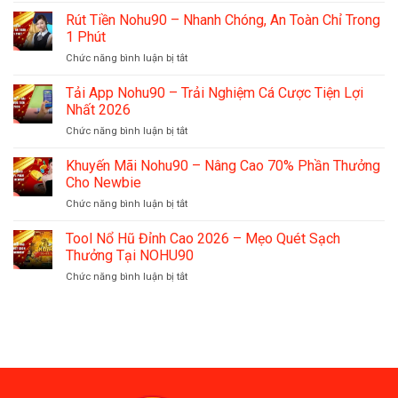
Cập
Đơn
Tiền
Rút Tiền Nohu90 – Nhanh Chóng, An Toàn Chỉ Trong
Thiên
Giản
NOHU90
Đường
1 Phút
–
Cá
ở
Chức năng bình luận bị tắt
3
Cược
Rút
Bước
Trong
Tiền
Tải App Nohu90 – Trải Nghiệm Cá Cược Tiện Lợi
Giao
1s
Nohu90
Dịch
Nhất 2026
–
Nhanh
ở
Chức năng bình luận bị tắt
Nhanh
Chóng,
Tải
Chóng,
An
App
Khuyến Mãi Nohu90 – Nâng Cao 70% Phần Thưởng
An
Toàn
Nohu90
Toàn
Cho Newbie
–
Chỉ
ở
Chức năng bình luận bị tắt
Trải
Trong
Khuyến
Nghiệm
1
Mãi
Tool Nổ Hũ Đỉnh Cao 2026 – Mẹo Quét Sạch
Cá
Phút
Nohu90
Cược
Thưởng Tại NOHU90
–
Tiện
ở
Chức năng bình luận bị tắt
Nâng
Lợi
Tool
Cao
Nhất
Nổ
70%
2026
Hũ
Phần
Đỉnh
Thưởng
Cao
Cho
2026
Newbie
–
Mẹo