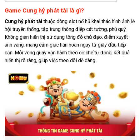
Game Cung hỷ phát tài là gì?
Cung hỷ phát tài
thuộc dòng slot nổ hũ khai thác hình ảnh lễ
hội truyền thống, tập trung thông điệp cát tường, phú quý.
Không gian hiển thị sử dụng tông đỏ chủ đạo, điểm xuyết
ánh vàng, mang cảm giác hân hoan ngay từ giây đầu tiếp
cận. Mỗi vòng quay vận hành theo cơ chế tự động, kết quả
hiển thị rõ ràng, giúp việc theo dõi dễ dàng.