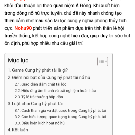
khởi đầu thuận lợi theo quan niệm Á Đông. Khi xuất hiện
trong dòng nổ hũ trực tuyến, chủ đề này nhanh chóng tạo
thiện cảm nhờ màu sắc tài lộc cùng ý nghĩa phong thủy tích
cực.
Nohu90
phát triển sản phẩm dựa trên tinh thần lễ hội
truyền thống, kết hợp công nghệ hiện đại, giúp duy trì sức hút
ổn định, phù hợp nhiều nhu cầu giải trí.
Mục lục
Game Cung hỷ phát tài là gì?
Điểm nổi bật của Cung hỷ phát tài nổ hũ
Giao diện đậm chất tài lộc
Hiệu ứng âm thanh và trải nghiệm hoàn hảo
Tỷ lệ trả thưởng hấp dẫn
Luật chơi Cung hỷ phát tài
Cách tham gia và đặt cược trong Cung hỷ phát tài
Các biểu tượng quan trọng trong Cung hỷ phát tài
Điều kiện kích hoạt nổ hũ
Kết luận