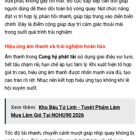
vừa phải, không gây rối mắt. Bố cục sắp xếp cân đối giúp
người dùng dễ theo dõi toàn bộ vòng quay. Nút chức năng
đặt vị trí hợp lý, phản hồi nhanh, giúp tập trung vào diễn biến
chính. Đây là điểm cộng giúp duy trì cảm giác thoải mái
trong suốt quá trình trải nghiệm.
Hiệu ứng âm thanh và trải nghiệm hoàn hảo
Âm thanh trong
Cung hỷ phát tài
sử dụng giai điệu vui tươi,
tiết tấu chậm rãi, hạn chế áp lực tâm lý. Khi xuất hiện tổ hợp
giá trị cao, hiệu ứng âm thanh được nhấn mạnh vừa đủ, tạo
cao trào rõ rệt. Nhạc nền kết hợp hiệu ứng tạo không khí lễ
hội xuyên suốt.
Xem thêm:
Kho Báu Tứ Linh - Tuyệt Phẩm Làm
Mưa Làm Gió Tại NOHU90 2026
Tốc độ tải nhanh, chuyển cảnh mượt giúp nhịp quay không bị