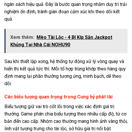
ngân sách hiệu quả. Đây là bước quan trọng nhằm duy trì trải
nghiệm ổn định, tránh gián đoạn cảm xúc khi theo dõi kết
quả.
Xem thêm:
Mèo Tài Lộc - 4 Bí Kíp Săn Jackpot
Khủng Tại Nhà Cái NOHU90
Sau khi thiết lập xong, hệ thống tự động xử lý vòng quay và
hiển thị kết quả tức thì. Mỗi tổ hợp trùng khớp theo hàng quy
định mang lại phần thưởng tương ứng, minh bạch, dễ theo
dõi.
Các biểu tượng quan trọng trong Cung hỷ phát tài
Biểu tượng giữ vai trò cốt lõi trong việc xác định giá trị
thưởng. Game phân chia biểu tượng theo nhiều cấp độ, từ cơ
bản đến cao cấp. Nhóm cao thường mang hình ảnh vàng thỏi,
linh vật tượng trưng cho tài lộc, sở hữu giá trị nổi bật.