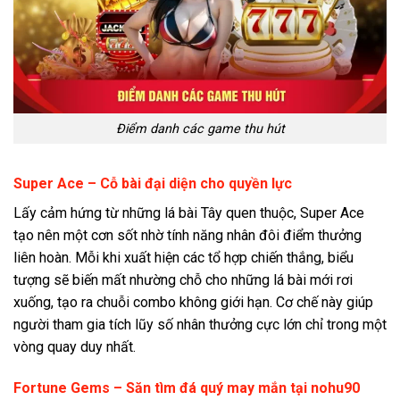
Điểm danh các game thu hút
Super Ace – Cỗ bài đại diện cho quyền lực
Lấy cảm hứng từ những lá bài Tây quen thuộc, Super Ace
tạo nên một cơn sốt nhờ tính năng nhân đôi điểm thưởng
liên hoàn. Mỗi khi xuất hiện các tổ hợp chiến thắng, biểu
tượng sẽ biến mất nhường chỗ cho những lá bài mới rơi
xuống, tạo ra chuỗi combo không giới hạn. Cơ chế này giúp
người tham gia tích lũy số nhân thưởng cực lớn chỉ trong một
vòng quay duy nhất.
Fortune Gems – Săn tìm đá quý may mắn tại nohu90