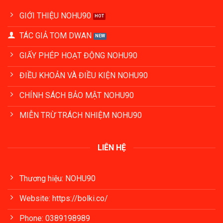
GIỚI THIỆU NOHU90
TÁC GIẢ TOM DWAN
GIẤY PHÉP HOẠT ĐỘNG NOHU90
ĐIỀU KHOẢN VÀ ĐIỀU KIỆN NOHU90
CHÍNH SÁCH BẢO MẬT NOHU90
MIỄN TRỪ TRÁCH NHIỆM NOHU90
LIÊN HỆ
Thương hiệu: NOHU90
Website: https://bolki.co/
Phone: 0389198989