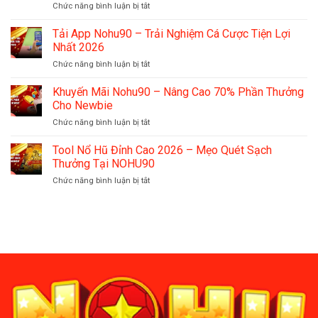
ở
Chức năng bình luận bị tắt
3
Cược
Rút
Bước
Trong
Tiền
Tải App Nohu90 – Trải Nghiệm Cá Cược Tiện Lợi
Giao
1s
Nohu90
Dịch
Nhất 2026
–
Nhanh
ở
Chức năng bình luận bị tắt
Nhanh
Chóng,
Tải
Chóng,
An
App
Khuyến Mãi Nohu90 – Nâng Cao 70% Phần Thưởng
An
Toàn
Nohu90
Toàn
Cho Newbie
–
Chỉ
ở
Chức năng bình luận bị tắt
Trải
Trong
Khuyến
Nghiệm
1
Mãi
Tool Nổ Hũ Đỉnh Cao 2026 – Mẹo Quét Sạch
Cá
Phút
Nohu90
Cược
Thưởng Tại NOHU90
–
Tiện
ở
Chức năng bình luận bị tắt
Nâng
Lợi
Tool
Cao
Nhất
Nổ
70%
2026
Hũ
Phần
Đỉnh
Thưởng
Cao
Cho
2026
Newbie
–
Mẹo
Quét
Sạch
Thưởng