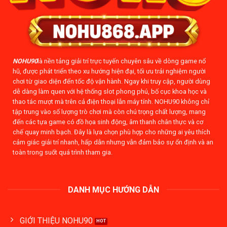
NOHU90
là nền tảng giải trí trực tuyến chuyên sâu về dòng game nổ
hũ, được phát triển theo xu hướng hiện đại, tối ưu trải nghiệm người
chơi từ giao diện đến tốc độ vận hành. Ngay khi truy cập, người dùng
dễ dàng làm quen với hệ thống slot phong phú, bố cục khoa học và
thao tác mượt mà trên cả điện thoại lẫn máy tính. NOHU90 không chỉ
tập trung vào số lượng trò chơi mà còn chú trọng chất lượng, mang
đến các tựa game có đồ họa sinh động, âm thanh chân thực và cơ
chế quay minh bạch. Đây là lựa chọn phù hợp cho những ai yêu thích
cảm giác giải trí nhanh, hấp dẫn nhưng vẫn đảm bảo sự ổn định và an
toàn trong suốt quá trình tham gia.
DANH MỤC HƯỚNG DẪN
GIỚI THIỆU NOHU90