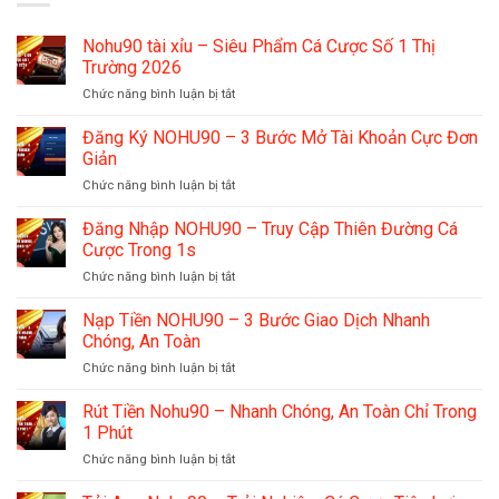
Nohu90 tài xỉu – Siêu Phẩm Cá Cược Số 1 Thị
Trường 2026
ở
Chức năng bình luận bị tắt
Nohu90
tài
Đăng Ký NOHU90 – 3 Bước Mở Tài Khoản Cực Đơn
xỉu
Giản
–
ở
Chức năng bình luận bị tắt
Siêu
Đăng
Phẩm
Ký
Đăng Nhập NOHU90 – Truy Cập Thiên Đường Cá
Cá
NOHU90
Cược
Cược Trong 1s
–
Số
ở
Chức năng bình luận bị tắt
3
1
Đăng
Bước
Thị
Nhập
Nạp Tiền NOHU90 – 3 Bước Giao Dịch Nhanh
Mở
Trường
NOHU90
Tài
Chóng, An Toàn
2026
–
Khoản
ở
Chức năng bình luận bị tắt
Truy
Cực
Nạp
Cập
Đơn
Tiền
Rút Tiền Nohu90 – Nhanh Chóng, An Toàn Chỉ Trong
Thiên
Giản
NOHU90
Đường
1 Phút
–
Cá
ở
Chức năng bình luận bị tắt
3
Cược
Rút
Bước
Trong
Tiền