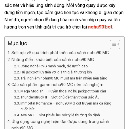
sắc nét và hiệu ứng sinh động. Mỗi vòng quay được xây
dựng liền mạch, tạo cảm giác liên tục và không bị gián đoạn.
Nhờ đó, người chơi dễ dàng hòa mình vào nhịp quay và tận
hưởng trọn vẹn tính giải trí của trò chơi tại
nohu90 bet
.
Mục lục
Sơ lược về quá trình phát triển của sảnh nohu90 MG
Những điểm khác biệt của sảnh nohu90 MG
Công nghệ RNG minh bạch, độ uy tín cao
Hũ jackpot lũy tiến với giá trị giải thưởng lớn
Trải nghiệm nohu90 MG mượt mà trên nhiều nền tảng
Các sản phẩm game nohu90 MG nên trải nghiệm
Mega Moolah – Huyền thoại nổ hũ jackpot toàn cầu
Thunderstruck II – Slot chủ đề thần thoại Bắc Âu
Immortal Romance – nohu90 MG cốt truyện ma cà rồng
cuốn hút
Avalon II – Slot phiêu lưu với tỷ lệ thưởng ổn định
Ứng dụng công nghệ hiện đại được dùng trong sảnh
nohu90 MG