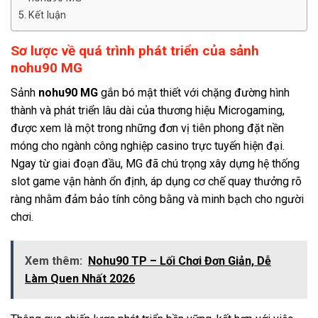
Kết luận
Sơ lược về quá trình phát triển của sảnh
nohu90 MG
Sảnh
nohu90 MG
gắn bó mật thiết với chặng đường hình
thành và phát triển lâu dài của thương hiệu Microgaming,
được xem là một trong những đơn vị tiên phong đặt nền
móng cho ngành công nghiệp casino trực tuyến hiện đại.
Ngay từ giai đoạn đầu, MG đã chú trọng xây dựng hệ thống
slot game vận hành ổn định, áp dụng cơ chế quay thưởng rõ
ràng nhằm đảm bảo tính công bằng và minh bạch cho người
chơi.
Xem thêm:
Nohu90 TP – Lối Chơi Đơn Giản, Dễ
Làm Quen Nhất 2026